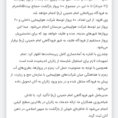
(۲۱ خرداد) تا ۱۰ تیر، در مجموع ۱۰۰ پرواز بازگشت حجاج بیت‌الله‌الحرام
به فرودگاه بین‌المللی امام خمینی (ره) انجام خواهد شد.
وی افزود: از این تعداد، ۸۰ پرواز توسط شرکت هواپیمایی داخلی و ۲۰
پرواز نیز توسط شرکت هواپیمایی عربستان انجام می‌شود. مبدا این
پروازها شهرهای مدینه، جده و طایف خواهد بود که برای نخستین‌بار،
پرواز مستقیم از فرودگاه طایف به شهر فرودگاهی امام خمینی (ره) برقرار
می‌شود.
چلندری با اشاره به آماده‌سازی کامل زیرساخت‌ها اظهار کرد: تمام
تمهیدات لازم برای استقبال شایسته از زائران اندیشیده شده است.
همچنین با توجه به ممنوعیت حمل آب زمزم در پروازها، بطری‌های آب
زمزم با هماهنگی میان شرکت‌های هواپیمایی با سازمان حج و زیارت، از
پیش به فرودگاه منتقل شده و در بدو ورود زائران به آنان تحویل داده
می‌شود.
مدیرعامل شهر فرودگاهی امام خمینی (ره) تأکید کرد: با تلاش
شبانه‌روزی همکاران ما، ارائه خدمات به زائران در بالاترین سطح کیفی
انجام می‌شود تا خاطره‌ای خوش از بازگشت به میهن اسلامی در ذهن
آنان ثبت گردد.