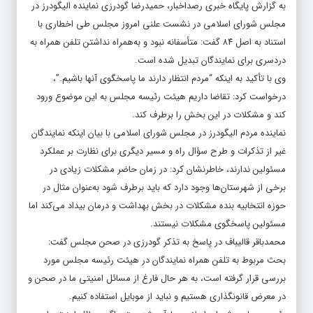
به گزارش پایگاه خبری رصداخبار، حمیدرضا گودرزی نماینده الیگودرز در
مجلس شورای اسلامی در نشست علنی امروز مجلس طی اخطاری با
استناد به اصل ۸۴ گفت: متأسفانه نبود و به‌همراه نداشتن تلفن همراه به
دردسری برای نمایندگان تبدیل شده است.
وی با تأکید به اینکه “مردم انتظار دارند ما پاسخگوی آنها باشیم.”،
درخواست کرد: تقاضا داریم هیئت رئیسه مجلس به این موضوع ورود
کند و مشکلات در این بخش را برطرف کند.
نماینده مردم الیگودرز در مجلس شورای اسلامی با بیان اینکه نمایندگان
غیر از تذکرات و طرح سؤال راه و مسیر دیگری برای نظارت بر عملکرد
مسئولین ندارند، خاطرنشان کرد: در زمان حاضر مشکلات زیادی در
برخی از شهرستان‌ها وجود دارد که باید برطرف شود به‌عنوان مثال در
حوزه انتخابیه بنده مشکلات در بخش بهداشت و درمان بیداد می‌کند اما
مسئولین پاسخگوی مشکلات نیستند.
محمدباقر قالیباف در پاسخ به تذکر گودرزی در صحن مجلس گفت:
بحث مربوط به تلفن همراه نمایندگان در هیئت رئیسه مجلس مورد
بررسی قرار گرفته است، به هر حال فارغ از مسائل امنیتی ما در صحن و
در معرض قانونگذاری هستیم و نباید از موبایل استفاده کنیم.