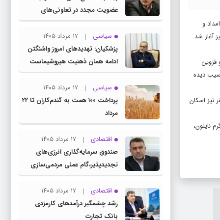
عضویت مجدد در تعاونی‌های
مسکن کارمندی
مداد و
سیاسی
۱۷ مرداد ۱۴۰۵
ز آغاز شد.
پزشکیان: تهدیدهای امروز واشنگتن
ادامه همان ذهنیت هیروشیماست
و قزوین
عملیات امداد و نجات از سوی نجات‌گران و امدادگران هلال احمر انجام شده که در جریان آن به ۸۸۳ نفر آسیب دیده
سیاسی
۱۷ مرداد ۱۴۰۵
جمعیت هلال احمر با بیان اینکه عملیات تخلیه آب از ۱۴۲ باب منزل مسکونی نیز توسط نجاتگران هلال احمر انجام شده است، گفت :‌۱۷۵ نفر نیز اسکان
پرداخت ۱۰۰ همت به گندم‌کاران تا ۲۲
مرداد
 و نجاتگر در این ۱۱ استان به متأثرین از سیل و آبگرفتگی خدمات امدادی ارائه دادند و تا کنون ۳۳۰ کیلوگرم نایلون،
اقتصادی
۱۷ مرداد ۱۴۰۵
صندوق سرمایه‌گذاری انرژی‌های
تجدیدپذیر،گام عملی مردمی‌سازی
اقتصاد در برنامه هفتم است
اقتصادی
۱۷ مرداد ۱۴۰۵
رشد چشمگیر درآمدهای کارمزدی
بانک تجارت