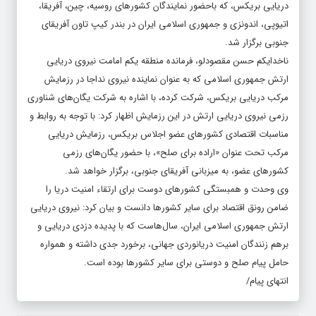
دریایی بریکس، که باحضور نمایندگان کشورهای روسیه، چین، آفریقا،
اتیوپی، اندونزی و جمهوری اسلامی ایران در بندر کیپ تاون آفریقای
جنوبی برگزار شد.
ناخدایکم حسن مقصودلو، فرمانده منطقه یکم امامت نیروی دریایی
ارتش جمهوری اسلامی که به عنوان نماینده نیروی نداجا در رزمایش
مرکب دریایی بریکس، شرکت کرده، با اشاره به شرکت یگان‌های شناوری
رزمی نیروی دریایی ارتش در این رزمایش اظهار کرد: با توجه به روابط و
مناسبات اقتصادی کشورهای عضو اجلاس بریکس، رزمایش دریایی
مرکب تحت عنوان «اراده برای صلح»، با حضور یگان‌های رزمی
کشورهای عضو، به میزبانی آفریقای جنوبی، برگزار خواهد شد.
وی وحدت و همبستگی کشورهای دوست برای ارتقاء امنیت دریا را
ضامن رونق اقتصاد برای سایر کشورها دانست و بیان کرد: نیروی دریایی
ارتش جمهوری اسلامی ایران، سال‌هاست که با پدیده دزدی دریایی و
برهم زنندگان امنیت دریانوردی جهانی، برخورد جدی داشته و همواره
حامل پیام صلح و دوستی برای سایر کشورها بوده است.
انتهای پیام/