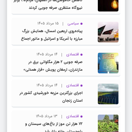
کاهش خاموشی‌ها در اصفهان؛ مردم۱.۵ برابر
نیروگاه منتظری صرفه جویی کردند
سیاسی
۱۵ مرداد ۱۴۰۵
پیاده‌روی اربعین امسال، همایش بزرگ
مبارزه با آمریکا و اسرائیل و مانور اجماع
جبهه مقاومت و ملت‌های آزادی‌خواه در برابر
استکبار بود
اقتصادی
۱۴ مرداد ۱۴۰۵
صرفه جویی ۲ هزار مگاواتی برق در
مازندران، ارمغان پویش «قرار همدلی»
اقتصادی
۱۴ مرداد ۱۴۰۵
اجرای بزرگترین مزرعه خورشیدی کشور در
استان زنجان
اقتصادی
۱۳ مرداد ۱۴۰۵
۷۲ هزار تن موز از باغ‌های سیستان و
بلوچستان روانه بازار شد