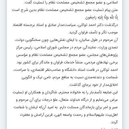
اسلامی و عضو مجمع تشخیص مصلحت نظام را تسلیت گفت.
متن پیام تسلیت عضو مجمع تشخیص مصلحت نظام بدین شرح است:
إِنَّا لِلَّهِ وَإِنَّا إِلَيْهِ رَاجِعُونَ
درگذشت دکتر احمد توکلی، سیاست‌مدار صادق و استاد برجسته اقتصاد
موجب تأثر و تأسف فراوان گردید.
آن مرحوم در طول سالیان، با ایفای نقش‌هایی چون سخنگویی دولت،
تصدی وزارت، نمایندگی مردم در مجلس شورای اسلامی، رئیس مرکز
پژوهش‌های مجلس، عضو مجمع تشخیص مصلحت نظام و مؤسس
برخی نهادهای مردمی، منشأ خدمات فراوان و ماندگار برای کشور بود.
احمد توکلی در قامت استاد دانشگاه و صاحب‌نظر اقتصادی، با صراحت،
شجاعت و دغدغه‌مندی نسبت به منافع مردم، نامی نیک و الگویی
اخلاق‌مدار از خود برجای گذاشت.
این ضایعه تأسف‌بار را به خانواده‌ محترم، شاگردان و همکاران او تسلیت
عرض می‌نمایم و از درگاه خداوند متعال، علوّ درجات برای آن مرحوم و
صبر و اجر برای بازماندگان مسئلت دارم. به امید آن‌که ایشان با شفاعت
اهل‌بیت علیهم‌السلام و رحمت واسعه الهی، قرین آرامش و مغفرت
گردد.