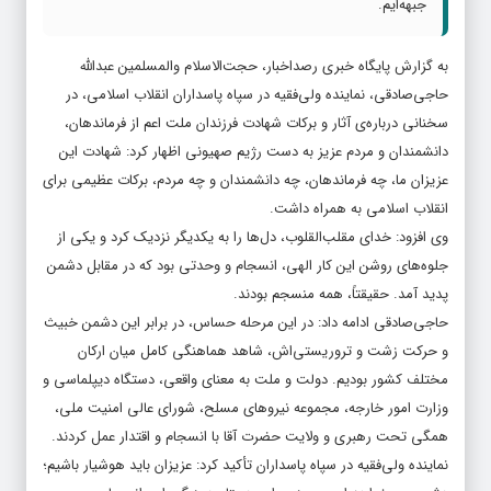
جبهه‌ایم.
به گزارش پایگاه خبری رصداخبار، حجت‌الاسلام والمسلمین عبدالله
حاجی‌صادقی، نماینده ولی‌فقیه در سپاه پاسداران انقلاب اسلامی، در
سخنانی درباره‌ی آثار و برکات شهادت فرزندان ملت اعم از فرماندهان،
دانشمندان و مردم عزیز به دست رژیم صهیونی اظهار کرد: شهادت این
عزیزان ما، چه فرماندهان، چه دانشمندان و چه مردم، برکات عظیمی برای
انقلاب اسلامی به همراه داشت.
وی افزود: خدای مقلب‌القلوب، دل‌ها را به یکدیگر نزدیک کرد و یکی از
جلوه‌های روشن این کار الهی، انسجام و وحدتی بود که در مقابل دشمن
پدید آمد. حقیقتاً، همه منسجم بودند.
حاجی‌صادقی ادامه داد: در این مرحله حساس، در برابر این دشمن خبیث
و حرکت زشت و تروریستی‌اش، شاهد هماهنگی کامل میان ارکان
مختلف کشور بودیم. دولت و ملت به معنای واقعی، دستگاه دیپلماسی و
وزارت امور خارجه، مجموعه نیروهای مسلح، شورای عالی امنیت ملی،
همگی تحت رهبری و ولایت حضرت آقا با انسجام و اقتدار عمل کردند.
نماینده ولی‌فقیه در سپاه پاسداران تأکید کرد: عزیزان باید هوشیار باشیم؛