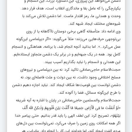
دشمن می‌خواهد این پیروزی، این دستاورد بزرگ، این انسجام و
یکپارچگی را که عامل بقا و ماندگاری انقلاب است، هدف قرار دهد.
وحدت و همدلی ما، رمز اقتدار ماست. اما دشمن تلاش می‌کند با
شیوه‌های مختلف ایجاد شبهه کند.
وی ادامه داد: متأسفانه گاهی برخی دوستان ناآگاهانه یا از روی
بی‌توجهی حرف‌هایی می‌زنند؛ مثلاً می‌گویند: «اگر دیپلماسی این‌گونه
عمل می‌کرد…». اما بدانید آنچه انجام شد، با برنامه، هماهنگی و انسجام
کامل بود. همه در یک جبهه‌ایم و در برابر یک دشمن متجاوز ایستاده‌ایم.
این همدلی و انسجام را نباید بگذاریم آسیب ببیند.
حجت‌الاسلام حاجی‌صادقی تاکید کرد: نه بین دیپلماسی و نیروهای
مسلح اختلافی وجود داشت، نه بین دولت و ملت فاصله‌ای بود، نه
دشمن توانست بین قومیت‌ها شکاف ایجاد کند. نباید اجازه دهیم دشمن
با طرح این‌گونه مسائل، فضا را آلوده کند.
حجت‌الاسلام والمسلمین حاجی‌صادقی در پایان با اشاره به آیه شریفه
«لَوْ أَنفَقْتَ مَا فِی الْأَرْضِ جَمِیعًا مَّا أَلَّفْتَ بَیْنَ قُلُوبِهِمْ وَلَـٰكِنَّ اللَّهَ أَلَّفَ
بَیْنَهُمْ»، تصریح کرد: این لطف الهی را باید قدر بدانیم. حتی پیامبر خدا
اگر همه امکانات روی زمین را صرف می‌کرد، نمی‌توانست بین دل‌های
مردم الفت ایجاد کند، اما خداوند این کار را انجام داد. بنابراین، هر