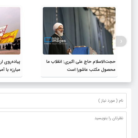
‹
حجت‌الاسلام حاج علی اکبری: انقلاب ما
پیاده‌روی ا
محصول مکتب عاشورا است
مبارزه با آم
جبهه مقاومت
برابر استکبار