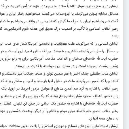
ایشان در پاسخ به این سوالِ ظاهراً ساده اما پیچیده، افزودند: آمریکایی‌ها د
مسائل مشابه پنهان می‌کردند یا آبرومندانه می‌گفتند میخواهیم رفتار ایران را ع
گفت «می‌خواهیم ایران به حرف ما گوش کند»؛ یعنی در واقع می‌خواهیم ملت ایر
رهبر انقلاب اسلامی با تأکید بر اهمیت درک عمیق این هدف شوم آمریکایی‌ها گفتند
باشد.
ایشان کسانی را که می‌گویند علت عصبانیت و دشمنی آمریکا شعار های ملت ایران
و مسائل را حل نمی‌کنید»، ظاهربین هستند؛ چرا که باطن قضیه این نیست و در
حضرت آیت‌الله خامنه‌ای سخنان و اقدامات مقامات آمریکایی برای به زانو درآوردن 
زشتی بشدت رنجیده است و در مقابل این خواسته با قدرت می‌ایستد.
ایشان علت حقیقی جنگ اخیر را هم همین توقع و هدف خباثت‌آمیز دانستند و افز
کنند؛ چرا که تصور نمی‌کردند ملت در مقابل آنها بایستد و آنچنان مشتی بزند که 
رهبر انقلاب با اشاره به گرد هم آمدن عده‌ای از عوامل مزدور آمریکا در اروپا، 
و از تحقق اهداف سخیف‌شان خاطرجمع بودند که یک روز پس از شروع حمله برا
حضرت آیت‌الله خامنه‌ای با اشاره به حضور یک ایرانی در جمع آن ابلهان، گفتند: 
رهبر انقلاب تصور خام فاصله میان مردم و نظام را از دیگر توهمات دشمنان و م
به دهان همه آنها زد.
ایشان قدرت‌نمایی نیروهای مسلح جمهوری اسلامی را باعث تغییر معادلات خواندند