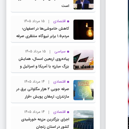
است
اقتصادی
۱۵ مرداد ۱۴۰۵
کاهش خاموشی‌ها در اصفهان؛
مردم۱.۵ برابر نیروگاه منتظری صرفه
جویی کردند
سیاسی
۱۵ مرداد ۱۴۰۵
پیاده‌روی اربعین امسال، همایش
بزرگ مبارزه با آمریکا و اسرائیل و
مانور اجماع جبهه مقاومت و
ملت‌های آزادی‌خواه در برابر استکبار
اقتصادی
۱۴ مرداد ۱۴۰۵
بود
صرفه جویی ۲ هزار مگاواتی برق در
مازندران، ارمغان پویش «قرار
همدلی»
اقتصادی
۱۴ مرداد ۱۴۰۵
اجرای بزرگترین مزرعه خورشیدی
کشور در استان زنجان