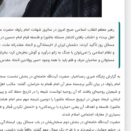
رهبر معظم انقلاب اسلامی صبح امروز در سالروز شهادت امام‌ رئوف حضرت علی
اهل بیت» و «شتاب یافتن انتشار مسئله عاشورا و فلسفه قیام امام حسین در د
مسائل روز تأکید کردند: دشمنان ایران از «ایستادگی و اتحاد مقتدرانه م
و نظام اسلامی را نمی‌توان با جنگ به زانو درآورد و گوش به‌فرمان کرد؛ بنابر
مسئولان و صاحبان حرف و قلم باید با همه وجود «سپر پولادین اتحاد مقدس
به گزارش پایگاه خبری رصداخبار، حضرت آیت‌الله خامنه‌ای در بخش نخست سخنا
امام رئوف در بیان تأثیر برجسته سفر آن امام هُمام به خراسان، گفتند: مکتب اه
و شیعیان روحیه‌ای یافتند که آن روحیه توانست شیعه را در تاریخ حفظ کند و 
ایشان، ایجاد جهش در ترویج مسئله عاشورا را دومین نتیجه مهم سفر امام هشتم 
عاشورا، فلسفه و اهداف آن یعنی «مبارزه با بی‌عدالتی» و «تحمل نکردن فُجّار و ف
بسیاری از معارف اجتماعی اسلام شدند.
حضرت آیت‌الله خامنه‌ای در بخش دوم سخنان‌شان در باب مسائل روز، ایستادگ
در چشم جهانیان برشمردند و با طرح یک سوال مهم گفتند: واقعاً علت دشمنی مستمر همه دولت‌