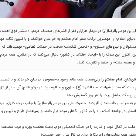
‌بن‌ موسی‌الرضا(ع) در دیدار هزاران نفر از قشرهای مختلف مردم، «انتشار فوق‌العاده
نیای اسلام» را مهمترین برکات سفر امام هشتم به خراسان خواندند و با تبیین نکات مهم
لت، مسئولان و نیروهای مسلح» و «تحمل شکست سخت در حملات نظامی» فهمیده‌اند که م
این، اکنون این هدف را با «ایجاد اختلاف در کشور» دنبال می‌کنند که در مقابل، همه مردم 
 و عظیم ملت» را حفظ و تقویت کنند.
ن‌شان، امام هشتم را ولی‌نعمت همه عالم وجود به‌خصوص ایرانیان خواندند و با تسلی
ل بیت که بعد از شهادت سیدالشهدا(ع) منزوی و مظلوم بود، در پرتو نتایج آن سفر از انز
پیروان مکتب اهل بیت را هر روز گسترش دهد.
به خراسان دانستند و افزودند: حضرت علی بن موسی‌الرضا(ع) با جلب توجه دلهای مردم
اسقان در جامعه اسلامی» را در کانون اذهان مردم قرار دادند و زمینه‌ساز طرح و تبیین و 
ی ملت در کمال قوت و قدرت را در جنگ تحمیلی دوم، باعث عظمت ویژه و عزت مضاعف م
های آمریکا با ایران در ۴۵ سال اخیر چیست؟