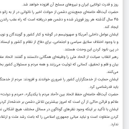
روز و قدرت توانایی ایران و نیروهای مسلح آن افزوده خواهد شد.
حضرت آیت‌الله خامنه‌ای جمع‌بندی دشمن از حوادث اخیر را ناتوانی در از به زانو
۴۵ سال گذشته هر روز قوی‌تر شده و دشمن هم دریافته است که راه عقب راندن
ایجاد کند.
ایشان عوامل داخلی آمریکا و صهیونیسم در گوشه و کنار کشور و گویندگان و نویسن
و با وجود اختلاف سلایق سیاسی و اجتماعی، برای دفاع از نظام و کشور و ایستاد
در پی نابود کردن این وحدت هستند.
رهبر انقلاب صیانت از اتحاد ملی را وظیفه‌ای همگانی دانستند و گفتند: اتحاد 
بیان و قلم و تحقیق، کسانی که توئیت می‌زنند و همه مردم و مسئولان کشور بخصو
می‌کنند.
ایشان حمایت از خدمتگزاران کشور را ضروری خواندند و افزودند: مردم از خدمتگز
باید قدرشناسی کرد.
حضرت آیت‌الله خامنه‌ای حفظ اتحاد بین «آحاد مردم با یکدیگر»، «مردم و دولت»
علائم و قرائن حاکی از آن است که امروز بیشترین تلاش دشمن بر خدشه‌دار ک
ایشان با تأکید بر اینکه وجود نظرهای گوناگون در مسائل مختلف هیچ اشکالی ندا
کردن متفاوت است و نباید مبانی جمهوری اسلامی را که باعث رشد ملت و ارتق
ندارد.