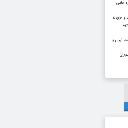
ره حامی
و افزودند:
ژیم
لت ایران و
تم(ع)