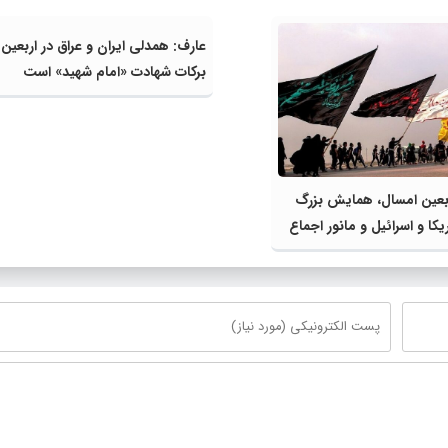
عارف: همدلی ایران و عراق در اربعین ا
برکات شهادت «امام شهید» است
ربعین امسال، همایش بزرگ
ریکا و اسرائیل و مانور اجماع
 و ملت‌های آزادی‌خواه در
 بود