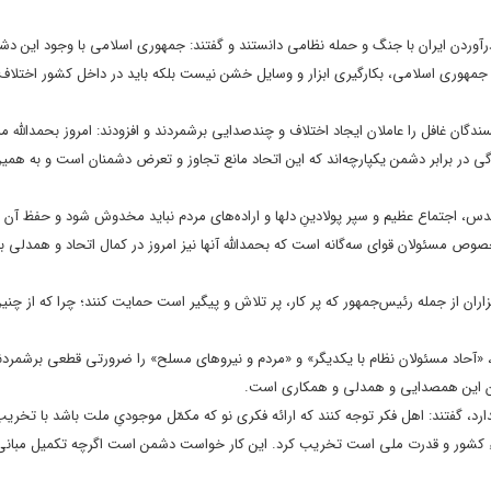
 درآوردن ایران با جنگ و حمله نظامی دانستند و گفتند: جمهوری اسلامی با وجود این دش
 جمهوری اسلامی، بکارگیری ابزار و وسایل خشن نیست بلکه باید در داخل کشور اختلاف 
دگان غافل را عاملان ایجاد اختلاف و چندصدایی برشمردند و افزودند: امروز بحمدالله م
گی در برابر دشمن یکپارچه‌اند که این اتحاد مانع تجاوز و تعرض دشمنان است و به همی
مقدس، اجتماع عظیم و سپر پولادینِ دلها و اراده‌های مردم نباید مخدوش شود و حفظ آن
ص مسئولان قوای سه‌گانه است که بحمدالله آنها نیز امروز در کمال اتحاد و همدلی با 
اران از جمله رئیس‌جمهور که پر کار، پر تلاش و پیگیر است حمایت کنند؛ چرا که از چن
، «آحاد مسئولان نظام با یکدیگر» و «مردم و نیروهای مسلح» را ضرورتی قطعی برشمردند 
ردن این همصدایی و همدلی و همکاری است.
رد، گفتند: اهل فکر توجه کنند که ارائه فکری نو که مکمّل موجودیِ ملت باشد با تخری
اء کشور و قدرت ملی است تخریب کرد. این کار خواست دشمن است اگرچه تکمیل مبانی