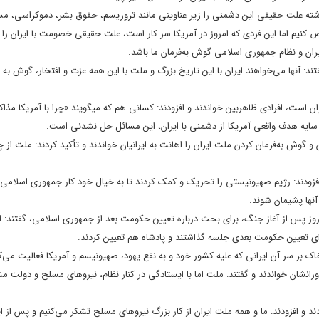
ر گذشته علت حقیقی این دشمنی را زیر عناوینی مانند تروریسم، حقوق بشر، دموکراسی، مس
وض کنیم اما این فردی که امروز در آمریکا سر کار است، علت حقیقی خصومت با ایران را ل
ان و نظام جمهوری اسلامی گوش به‌فرمان ما باشد.
: آنها می‌خواهند ایران با این تاریخ بزرگ و ملت با این همه عزت و افتخار، گوش به‌ ف
 است، افرادی ظاهربین خواندند و افزودند: کسانی هم که میگویند «چرا با آمریکا مذاک
 سایه هدف واقعی آمریکا از دشمنی با ایران، این مسائل حل نشدنی است.
و گوش به‌فرمان کردن ملت ایران را اهانت به ایرانیان خواندند و تأکید کردند: ملت از 
ودند: رژیم صهیونیستی را تحریک و کمک کردند تا به خیال خود کار جمهوری اسلامی ر
آنها پشیمان شوند.
یک روز پس از آغاز جنگ، برای بحث درباره تعیین حکومت بعد از جمهوری اسلامی، گفتند: ا
ی تعیین حکومت بعدی جلسه گذاشتند و پادشاه هم تعیین کردند.
خاک بر سر آن ایرانی که علیه کشور خود و به نفع یهود، صهیونیسم و آمریکا فعالیت می‌ک
زدورانشان خواندند و گفتند: ملت اما با ایستادگی در کنار نظام، نیروهای مسلح و دول
 و افزودند: ما و همه ملت ایران از کار بزرگ نیروهای مسلح تشکر می‌کنیم و پس از این