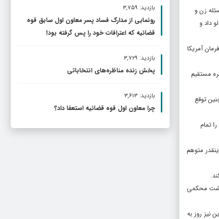
بازدید: ۳,۷۵۹
ئله زن و
رونمایی از مدارک فساد پسر معاون اول سابق قوه
و داد و
قضائیه که اعترافات خود را پس گرفته بود!
رمان آمریکا
بازدید: ۳,۷۲۹
پخش زنده مناظره‌های انتخاباتی
ره مستقیم
بازدید: ۳,۶۱۳
چنین توقع
چرا معاون اول قوه قضائیه استعفا داد؟
ا تمام
ینقدر متوهم
ند.
ت مشت محکمی
 نیز روز به