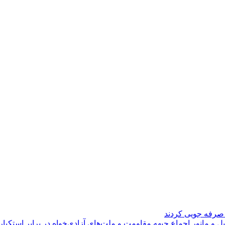
ل و مانور اجماع جبهه مقاومت و ملت‌های آزادی‌خواه در برابر استکبار 