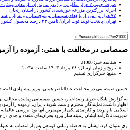
صرفه جویی ۲ هزار مگاواتی برق در مازندران، ارمغان پویش «قرار همدلی»
اجرای بزرگترین مزرعه خورشیدی کشور در استان زنجان
۷۲ هزار تن موز از باغ‌های سیستان و بلوچستان روانه بازار شد
تهران، پایتخت تولید توت ایران/ تامین ۲۳ درصد محصول کشور از باغات استان
صمصامی در مخالفت با همتی: آزموده را آز
شناسه خبر: 21000
تاریخ و زمان ارسال: ۲۸ مرداد ۱۴۰۳ ساعت ۱۰:۳۸
منبع: خبرگزاری تسنیم
حسین صمصامی در مخالفت عبدالناصر همتی، وزیر پیشنهادی اقتصاد 
به گزارش پایگاه خبری رصداخبار، حسین صمصامی نماینده مخالف برنا
اسلامی نام بردند و کارآمدی یکی از مهمترین آنها بود. بررسی عالمانه
مدیریت ناکارآمد ایشان زمینه ساز ورود بحران‌های متعدد و جدی در 
وی عنوان کرد: ایشان به فاصله زمانی کوتاهی پس از انتصاب به عنوان