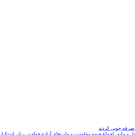
ل و مانور اجماع جبهه مقاومت و ملت‌های آزادی‌خواه در برابر استکبار 