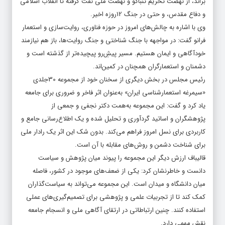
براند، از نهضت تحریم تنباکو و نهضت ملی نفت گرفته تا انقلاب اسلامی
و دفاع مقدس، و حتی در جنگ 12روزه اخیر.
وی با اشاره به چالش‌های امروز در حوزه فناوری، روایت‌سازی و استعمار
فرانو گفت: در مواجهه با جنگ شناختی و جنگ روایت‌ها، باز هم نیازمند
خودآگاهی و ایمان هستیم. مسیر پیش‌ِرو پیچیده‌تر از گذشته است و
دشمنان و استعمارگران همچنان در کمین‌اند.
رئیس مجلس در بخش دیگری از سخنان خود از مجموعه 30جلدی
«سیمرغه استعمارشناسی ایران» به‌عنوان اثر فاخر و ضروری برای جامعه
یاد کرد و گفت: این مجموعه به‌همت دکتر نجفی و جمعی از
پژوهشگران و اساتید گردآوری و تحلیل شده و یک اطلاع‌رسانی جامع و
کاربردی برای نسل امروز فراهم می‌کند. بدون شک این اثر یک رادار ملی
برای شناخت دشمن و روش‌های مقابله با آن است.
قالیباف ارزش دیگر این مجموعه را پیوند میان پژوهش و سیاست
دانست و خاطرنشان کرد: یکی از ضعف‌های موجود در کشور، فاصله
میان دانشگاه و میدان است. این مجموعه می‌تواند به سیاست‌گذاران
کمک کند تا از تجربیات علمی و پژوهشی برای تصمیم‌گیری‌های عملی
استفاده کنند. چنین ارتباطاتی در ارتقای آگاهی ملی و انسجام جامعه
نقش مهمی دارد.