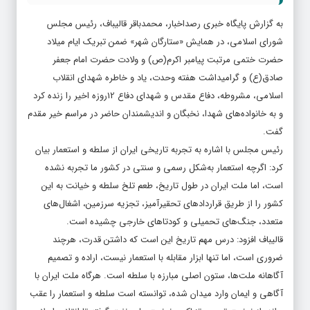
به گزارش پایگاه خبری رصداخبار، محمدباقر قالیباف، رئیس مجلس
شورای اسلامی، در همایش «ستارگان شهر» ضمن تبریک ایام میلاد
حضرت ختمی مرتبت پیامبر اکرم(ص) و ولادت حضرت امام جعفر
صادق(ع) و گرامیداشت هفته وحدت، یاد و خاطره شهدای انقلاب
اسلامی، مشروطه، دفاع مقدس و شهدای دفاع 12روزه اخیر را زنده کرد
و به خانواده‌های شهدا، نخبگان و اندیشمندان حاضر در مراسم خیر مقدم
گفت.
رئیس مجلس با اشاره به تجربه تاریخی ایران از سلطه و استعمار بیان
کرد: اگرچه استعمار به‌شکل رسمی و سنتی در کشور ما تجربه نشده
است، اما ملت ایران در طول تاریخ، طعم تلخ سلطه و خیانت به این
کشور را از طریق قراردادهای تحقیرآمیز، تجزیه سرزمین، اشغال‌های
متعدد، جنگ‌های تحمیلی و کودتاهای خارجی چشیده است.
قالیباف افزود: درس مهم تاریخ این است که داشتن قدرت، هرچند
ضروری است، اما تنها ابزار مقابله با استعمار نیست، اراده و تصمیم
آگاهانه ملت‌ها، ستون اصلی مبارزه با سلطه است. هرگاه ملت ایران با
آگاهی و ایمان وارد میدان شده، توانسته است سلطه و استعمار را عقب