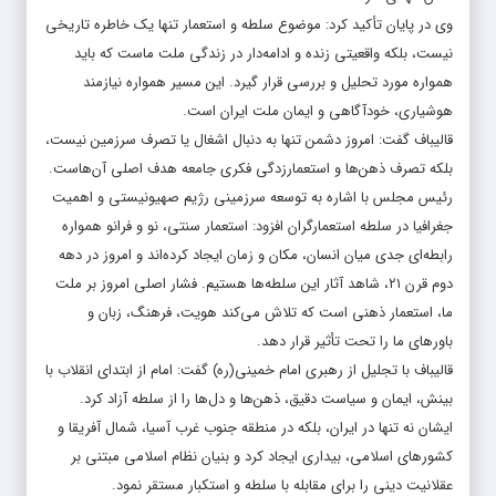
وی در پایان تأکید کرد: موضوع سلطه و استعمار تنها یک خاطره تاریخی
نیست، بلکه واقعیتی زنده و ادامه‌دار در زندگی ملت ماست که باید
همواره مورد تحلیل و بررسی قرار گیرد. این مسیر همواره نیازمند
هوشیاری، خودآگاهی و ایمان ملت ایران است.
قالیباف گفت: امروز دشمن تنها به دنبال اشغال یا تصرف سرزمین نیست،
بلکه تصرف ذهن‌ها و استعمارزدگی فکری جامعه هدف اصلی آن‌هاست.
رئیس مجلس با اشاره به توسعه سرزمینی رژیم صهیونیستی و اهمیت
جغرافیا در سلطه استعمارگران افزود: استعمار سنتی، نو و فرانو همواره
رابطه‌ای جدی میان انسان، مکان و زمان ایجاد کرده‌اند و امروز در دهه
دوم قرن ۲۱، شاهد آثار این سلطه‌ها هستیم. فشار اصلی امروز بر ملت
ما، استعمار ذهنی است که تلاش می‌کند هویت، فرهنگ، زبان و
باورهای ما را تحت تأثیر قرار دهد.
قالیباف با تجلیل از رهبری امام خمینی(ره) گفت: امام از ابتدای انقلاب با
بینش، ایمان و سیاست دقیق، ذهن‌ها و دل‌ها را از سلطه آزاد کرد.
ایشان نه تنها در ایران، بلکه در منطقه جنوب غرب آسیا، شمال آفریقا و
کشورهای اسلامی، بیداری ایجاد کرد و بنیان نظام اسلامی مبتنی بر
عقلانیت دینی را برای مقابله با سلطه و استکبار مستقر نمود.