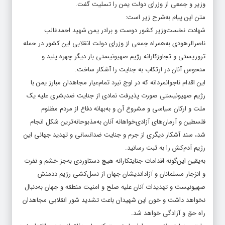
وزیر و جمعی از وزرای دولت یمن را تسلیت گفت.
متن این پیام به‌شرح زیر است:
شهادت نخست‌وزیر کشور دوست و برادر یمن شهید احمدغالب
ناصرالرهودی به‌همراه جمعی از وزرای دولت انقلابی این کشور در حمله
تروریستی و تجاوزکارانه رژیم صهیونیستی بار دیگر چهره پلید و
منحوس آنان در ارتکاب به جنایت را آشکار ساخت.
این اقدام ناجوانمردانه که در اوج نبرد تمام‌عیار مجاهدان مبارز یمن با
رژیم صهیونیستی صورت پذیرفت نمادی از جنایت ضدبشری علیه یک
ملت و ارکان سیاسی و مشروع آن و به‌بهانه دفاع از مردم مظلوم
فلسطین و آرمان‌های آزادی‌خواهانه آنان به‌مذبوحانه‌ترین شکل انجام
شد، سند آشکار دیگری از جرم و جنایت ضدانسانی و تهدید جهانی این
رژیم آدم‌کش را به ثبت رسانید.
به‌یقین این‌گونه اقدامات جنایتکارانه هیچ دستاوردی به‌جز خشم و نفرت
و انزجار مسلمانان و آزاداندیشان جهان از نسل‌کشی رژیم ددمنش
صهیونیست و تهدیدات آنان علیه صلح و امنیت منطقه و جهان به‌دنبال
نخواهد داشت و خون این شهیدان باعث تشدید شور انقلابی مجاهدان
راه حق و آزادگی خواهد شد.