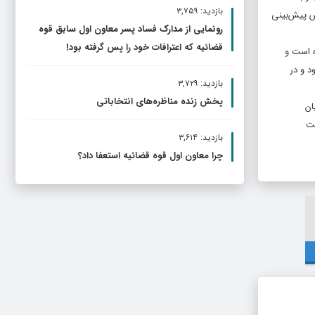
بازدید: ۳,۷۵۹
س پیش‌بینی
رونمایی از مدارک فساد پسر معاون اول سابق قوه
قضائیه که اعترافات خود را پس گرفته بود!
ه است و
می‌شود و در
بازدید: ۳,۷۲۹
پخش زنده مناظره‌های انتخاباتی
ان
۱۱ که تأکید شده است
بازدید: ۳,۶۱۴
چرا معاون اول قوه قضائیه استعفا داد؟