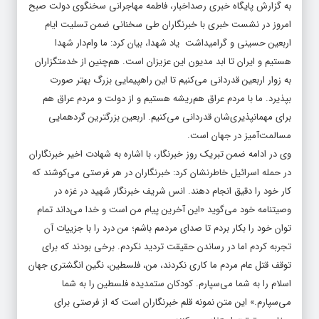
به گزارش پایگاه خبری رصداخبار، فاطمه مهاجرانی سخنگوی دولت صبح
امروز در نشست خبری با خبرنگاران طی سخنانی ضمن تسلیت ایام
اربعین حسینی و گرامیداشت یاد شهدا، بیان کرد: ما وام‌دار شهدا
هستیم و ایران تا ابد مدیون این عزیزان است. هم‌چنین از خدمتگزاران
به زوار اربعین قدردانی می‌کنیم تا این راهپیمایی بزرگ بهتر صورت
بپذیرد. ما با مردم عراق هم‌ریشه هستیم و از دولت و مردم عراق هم
برای مهمانپذیری‌شان قدردانی می‌کنیم. اربعین بزرگترین گردهمایی
مسالمت‌آمیز در جهان است.
وی در ادامه ضمن تبریک روز خبرنگار، با اشاره به شهادت اخیر خبرنگاران
در حمله اسرائیل خاطرنشان کرد: خبرنگاران در هر فرصتی می‌کوشند که
کار خود را دقیق انجام دهند. انس شریف خبرنگار شهید در غزه در
وصیتنامه خود می‌گوید «این آخرین پیام من است و خدا می‌داند تمام
توان خود را بکار بردم تا صدای مردمم باشم؛ من درد را با جزییات آن
تجربه کردم اما در رساندن حقیقت تردید نکردم. برخی بودند که برای
توقف قتل عام مردم ما کاری نکردند، من، فلسطین، نگین انگشتری جهان
اسلام را به شما می‌سپارم. کودکان ستمدیده فلسطین را به شما
می‌سپارم.» این متن نمونه قلم خبرنگاران است که از فرصتی برای