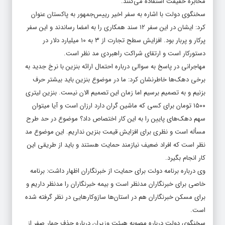
مخابره حقیقت استفاده می‌کنند.
سخنگوی دولت با اشاره به سفر اخیر رییس‌جمهور به پاکستان عنوان
کرد: ایشان در این سفر ۱۲ سند همکاری را به امضا رساندند و این سفر
پرکار و پربار بود. افزایش سطح تجارت از ۳ به ۱۰ میلیارد دلار در
دستورکار است و ارتقای شراکت راهبردی مد نظر است.
مهاجرانی در پاسخ به سوالی درباره احتمال ارائه بنزین با نرخ جدید به
برخی دهک‌‌ها خاطرنشان کرد: ما در موضوع بنزین باید بیشتر حرف
بزنیم و به تصمیم برسیم اما زمان این تصمیم الان نیست. بنزین لیتری
۱۵۰۰ تومان برای کسی که ماشین گران دارد ارزان است و آیا میتوان
سهم دهک‌های پایین را به این کار اختصاص داد؟ موضوع در حد طرح
مسأله است و نظری برای افزایش قیمت بنزین نداریم. این موضوع مد
نظر است که افراد ضعیف نیازمند حمایت هستند و باید از طریقی این
کار انجام بگیرد.
وی درباره برنامه دولت برای حمایت از خبرنگاران اظهار داشت: برنامه
خاصی برای خبرنگاران مدنظر است و بیمه خبرنگاران را مدنظر داریم و
برای مسکن خبرنگاران هم در استان‌ها سازوکارهایی در نظر گرفته شده
است.
سخنگوی دولت درباره مصوبه هیئت وزیران درباره حذف چهار صفر از