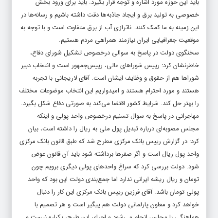
باید این حوزه مورد اشاره و توجه قرار بگیرد. باید برای ورود بخش
خصوصی به تولید برق و ایجاد جاذبه‌ها دقت داشته باشیم و رسانه‌ها در
این زمینه به ما کمک کنند. ناترازی آب از برق متفاوت است و با توجه به
موقعیت جغرافیایی ایران نیازمند همراهی مردم هستیم.
سخنگوی دولت در پاسخ به سوالی درخصوص تشکیل شورای دفاع،
خاطرنشان کرد: رییس‌ شوراهای عالی، رییس‌جمهور است و انتخاب دبیر
شوراها هم از حقوق و وظایف ایشان است. آقای لاریجانی با تجربه
هستند و مورد احترام هستند و امیدواریم این انتخاب موضوعات مختلف
را بهتر حل کند. شرایط کشور اقتضا می‌کند به صورتی دفاع شکل بگیرد.
مهاجرانی در پاسخ به سوال تسنیم درخصوص واحد پولی و اینکه
مجلس مصوبه‌ای درباره تبدیل پول ملی به ریال را داشته است، بیان
کرد: در گزارش رییس بانک مرکزی مطرح شد که طبق قانون بانک مرکزی
واحد پول ریال است و اگر صفرها برداشته شود باید آن قانون عوض
شود. دولت بررسی کرد که سراغ واحد‌های پولی دیگری برویم چون
تومان و ریال ریشه ایرانی ندارد اما جمع‌بندی دولت این بود که واحد
پولی تومان باشد. آقای فرزین رییس بانک مرکزی این کار را دنبال
خواهد کرد و معاون پارلمانی دولت هم پیگیر است و هر تصمیم با
هماهنگی با مجلس انجام می‌شود و اجرای این طرح، یکباره نیست و