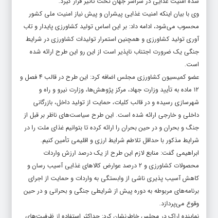
شده امنیت غذایی در سراسر جهان تحت تأثیر قرار گیرد.
وی با بیان اینکه امنیت غذایی پیشران و پیش نیاز امنیت ملی کشور
محسوب می‌شود، ادامه داد: بر این اساس تولید کشاورزی پایدار و تاب
آوری تولید کشاورزی و همچنین استمرار تولیدات کشاورزی در شرایط
جنگی یک ضرورت اجتناب ناپذیر است از این رو این طرح ارائه شده
است.
عضو کمیسیون کشاورزی مجلس اضافه کرد: این طرح در قالب ۴ فصل و
۱۲ ماده به تأیید وزارت جهاد، مرکز پژوهش‌ها، وزارت نیرو و راه و
شهرسازی رسیده و در قالب کلیات، حمایت از تولید داخل، بازرگانی
داخلی و خارجی ارائه شده است. این طرح سیاست‌های ناظر بر قبل از
جنگ و بحران و در حین بحران را ارائه کرده تا بتوانیم غذای ملت را در
شرایط مذکور با حداقل تلاطم شرایط ارزی و اقلیمی تأمین کنیم.
ابراهیمی گفت: منابع لازم این طرح از یک درصد ارزش واردات
محصولات کشاورزی و ۲ درصد عوارض کالاهای غذایی آسیب رسان و
کاهش آسیب پذیری ناشی از وابستگی به واردات و حمایت از اجرای
برنامه‌های مربوطه به دوره پیش از شرایطی جنگی و بحرانی و در حین
وقوع می‌پردازد.
نماینده اراک در مجلس خاطرنشان کرد: حداکثر استفاده از ظرفیت‌های