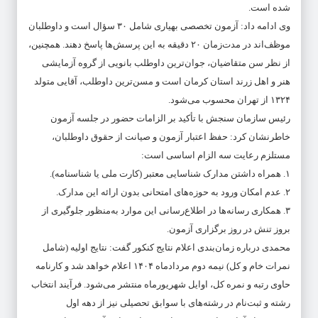
شده است.
وی ادامه داد: آزمون تخصصی بهیاری شامل ۳۰ سؤال است و داوطلبان
موظف‌اند در مدت‌زمان ۲۰ دقیقه به این پرسش‌ها پاسخ دهند. همچنین،
از نظر سن متقاضیان، جوان‌ترین داوطلب بانویی از گروه آزمایشی
هنر و اهل زرند استان کرمان است و مسن‌ترین داوطلب، آقایی متولد
۱۳۲۴ از تهران محسوب می‌شود.
رئیس سازمان سنجش با تأکید بر الزامات حضور در جلسه آزمون
خاطرنشان کرد: حفظ اعتبار آزمون و صیانت از حقوق داوطلبان،
مستلزم رعایت سه الزام اساسی است:
۱. همراه داشتن مدارک شناسایی معتبر (کارت ملی یا شناسنامه).
۲. عدم امکان ورود به حوزه‌های امتحانی بدون ارائه این مدارک.
۳. همکاری رسانه‌ها در اطلاع‌رسانی این موارد به‌منظور جلوگیری از
بروز تنش در روز برگزاری آزمون.
محمدی درباره زمان‌بندی اعلام نتایج کنکور گفت: نتایج اولیه (شامل
نمرات خام و کل) نیمه دوم مردادماه ۱۴۰۴ اعلام خواهد شد و کارنامه
حاوی رتبه و نمره کل، اوایل شهریورماه منتشر می‌شود. فرآیند انتخاب
رشته و ثبت‌نام در رشته‌های با سوابق تحصیلی نیز از دهه اول