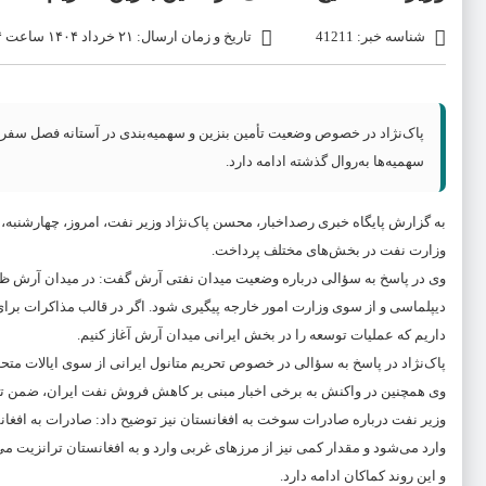
شناسه خبر: 41211
تاریخ و زمان ارسال: ۲۱ خرداد ۱۴۰۴ ساعت ۱۱:۲۴
پاک‌نژاد در خصوص وضعیت تأمین بنزین و سهمیه‌بندی در آستانه فصل سفرها ت
سهمیه‌ها به‌روال گذشته ادامه دارد.
به گزارش پایگاه خبری رصداخبار، محسن پاک‌نژاد وزیر نفت، امروز، چهارشنب
وزارت نفت در بخش‌های مختلف پرداخت.
وی در پاسخ به سؤالی درباره وضعیت میدان نفتی آرش گفت: در میدان آرش ظرفی
دیپلماسی و از سوی وزارت امور خارجه پیگیری شود. اگر در قالب مذاکرات برای ت
داریم که عملیات توسعه را در بخش ایرانی میدان آرش آغاز کنیم.
پاک‌نژاد در پاسخ به سؤالی در خصوص تحریم متانول ایرانی از سوی ایالات متحد
وی همچنین در واکنش به برخی
اخبار
مبنی بر کاهش فروش نفت ایران، ضمن تکذ
وزیر نفت درباره صادرات سوخت به افغانستان نیز توضیح داد: صادرات به افغا
وارد می‌شود و مقدار کمی نیز از مرزهای غربی وارد و به افغانستان ترانزیت م
و این روند کماکان ادامه دارد.