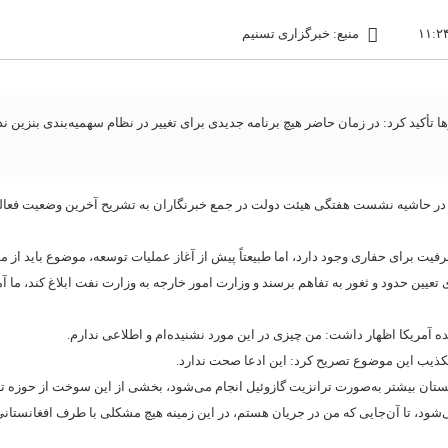
منبع: خبرگزاری تسنیم
أکید کرد: در زمان حاضر هیچ برنامه جدیدی برای تغییر در نظام سهمیه‌بندی بنزین ند
ه، در حاشیه نشست هفتگی هیئت دولت در جمع خبرنگاران به تشریح آخرین وضعیت فعال
ت برای حفاری وجود دارد، اما طبیعتاً پیش از آغاز عملیات توسعه، موضوع باید از م
عیین حدود و ثغور به تفاهم برسند و وزارت امور خارجه به وزارت نفت ابلاغ کند، ما آ
ه آمریکا اظهار داشت: من چیزی در این مورد نشنیده‌ام و اطلاعی ندارم.
یب این موضوع تصریح کرد: این ادعا صحت ندارد.
نستان بیشتر به‌صورت ترانزیت گازوئیل انجام می‌شود، بخشی از این سوخت از حوزه 
ی‌شود، تا آن‌جایی که من در جریان هستم، در این زمینه هیچ مشکلی با طرف افغانستانی