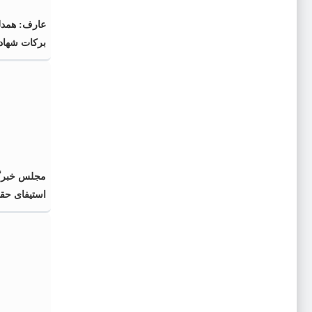
عارف: همدلی
برکات شهاد
مجلس خبرگا
استیفای حق
تدابیر رهبر 