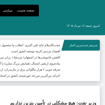
صفحه نخست
سیاسی
امروز جمعه ۱۶ مرداد ۱۴۰۵
سرتیتر جدیدترین اخبار
حجت‌الاسلام حاج علی اکبری: انقلاب ما محصول
اقتصاد مردمی لازمه توسعه کشور است
کاهش خاموشی‌ها در اصفهان؛ مردم۱.۵ برابر نیروگاه منتظری صرفه جویی کردند
پیاده‌روی اربعین امسال، همایش بزرگ مبارزه با آم
صرفه جویی ۲ هزار مگاواتی برق در مازندران، ارمغان پویش «قرار همدلی»
اجرای بزرگترین مزرعه خورشیدی کشور در استان
وزیر نفت: هیچ مشکلی در تأمین بنزین نداریم