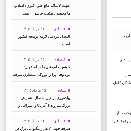
حجت‌الاسلام حاج علی اکبری: انقلاب
ما محصول مکتب عاشورا است
اقتصادی
۱۶ مرداد ۱۴۰۵
اریم،
اقتصاد مردمی لازمه توسعه کشور
است
اقتصادی
۱۵ مرداد ۱۴۰۵
یت‌های
کاهش خاموشی‌ها در اصفهان؛
مردم۱.۵ برابر نیروگاه منتظری صرفه
سیر
جویی کردند
مادگی کامل
سیاسی
۱۵ مرداد ۱۴۰۵
پیاده‌روی اربعین امسال، همایش
بزرگ مبارزه با آمریکا و اسرائیل و
ترکمنستان
مانور اجماع جبهه مقاومت و ملت‌های
 وجود ندارد
آزادی‌خواه در برابر استکبار بود
اقتصادی
۱۴ مرداد ۱۴۰۵
صرفه جویی ۲ هزار مگاواتی برق در