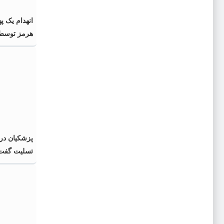
انهدام یک په
هرمز توسط 
پزشکیان در
تسلیت گفت