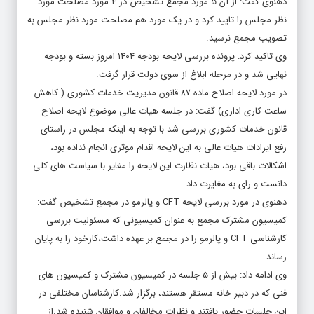
دهنوی گفت: از آن ۵ مورد مجمع تشخیص در ۴ مورد مصلحت مورد
نظر مجلس را تایید کرد و در یک مورد هم مصلحت مورد نظر مجلس به
تصویب مجمع نرسید.
وی تاکید کرد: پرونده بررسی لایحه بودجه ۱۴۰۴ امروز بسته و بودجه
نهایی شد و در مرحله ابلاغ از سوی دولت قرار گرفت.
در مورد لایحه اصلاح ماده ۸۷ قانون مدیریت خدمات کشوری ( کاهش
ساعت کاری اداری) گفت: در جلسه هیات عالی موضوع لایحه اصلاح
قانون خدمات کشوری بررسی شد با توجه به اینکه مجلس در راستای
رفع ایرادات هیات عالی به این لایحه اقدام موثری انجام نداده بود،
اشکالات باقی بود، هیات نظارت این لایحه را مغایر با سیاست های کلی
دانست و رای به مغایرت داد.
دهنوی در مورد بررسی لایحه CFT و پالرمو در مجمع تشخیص گفت:
کمیسیون مشترک مجمع به عنوان کمیسیونی که مسئولیت بررسی
کارشناسی CFT و پالرمو را در مجمع بر عهده داشت،کارخود را به پایان
رساند.
وی ادامه داد: بیش از ۵ جلسه در کمیسیون مشترک و کمیسیون های
فنی که در دبیر خانه مستقر هستند، برگزار شد.کارشناسان مختلفی در
این جلسات حضور یافتند و نظرات مخالفان و موافقان شنیده شد.از