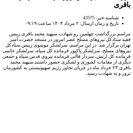
اقری
شناسه خبر: 43575
تاریخ و زمان ارسال: ۲ مرداد ۱۴۰۴ ساعت ۰۹:۱۹
راسم بزرگداشت چهلمین رو شهادت سپهبد محمد باقری رییس
قید ستادکل نیروهای مسلح عصر امروز در مسجد حضرت امیر
هران برگزار شد. در این مراسم، سرلشکر موسوی رییس ستادکل
یروهای مسلح، سرلشکر پاکپور فرمانده کل سپاه، سرلشکر حاتمی
رمانده کل ارتش، سردار قاآنی فرمانده نیروی قدس سپاه و جمعی
یگری از مقامات کشوری و لشکری حضور داشتند.سپهبد محمد
باقری ۲۳ خرداد ماه در جریان تجاوز رژیم صهیونیستی به کشورمان
رور و به شهادت رسید.