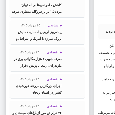
کاهش خاموشی‌ها در اصفهان؛
مردم۱.۵ برابر نیروگاه منتظری صرفه
جویی کردند
سیاسی
۱۵ مرداد ۱۴۰۵
 بودند
پیاده‌روی اربعین امسال، همایش
بزرگ مبارزه با آمریکا و اسرائیل و
مانور اجماع جبهه مقاومت و ملت‌های
د: مِّنَ
آزادی‌خواه در برابر استکبار بود
اقتصادی
۱۴ مرداد ۱۴۰۵
 مهم و باعظمت،
صرفه جویی ۲ هزار مگاواتی برق در
محضر حضرت
مازندران، ارمغان پویش «قرار
اولیا و
همدلی»
، خداوند
اقتصادی
۱۴ مرداد ۱۴۰۵
اجرای بزرگترین مزرعه خورشیدی
ر نیز به
کشور در استان زنجان
ورت
اقتصادی
۱۳ مرداد ۱۴۰۵
سات مربوطه،
۷۲ هزار تن موز از باغ‌های سیستان و