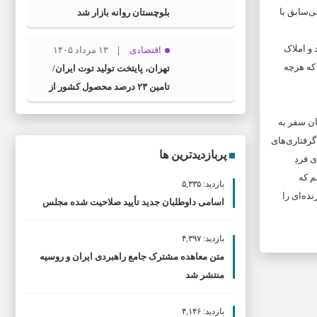
ی‌سابق با
بلوچستان روانه بازار شد
و املاک
اقتصادی
۱۳ مرداد ۱۴۰۵
که هرچه
تهران، پایتخت تولید توت ایران/
تامین ۲۳ درصد محصول کشور از
باغات استان
ان سفر به
گرفتاری‌های
پربازدیدترین ها
 فردِ
م که
بازدید: ۵,۳۳۵
ده‌ای را
اسامی داوطلبان جدید تأیید صلاحیت شده مجلس
بازدید: ۴,۳۹۷
متن معاهده مشترک جامع راهبردی ایران و روسیه
منتشر شد
بازدید: ۴,۱۴۶