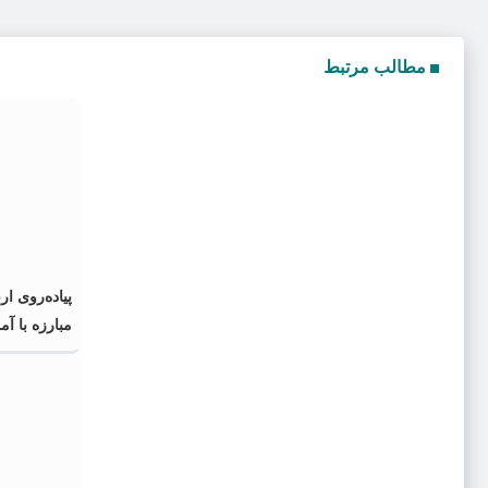
مطالب مرتبط
پیاده‌روی ا
مبارزه با آم
جبهه مقاومت
برابر استکبا