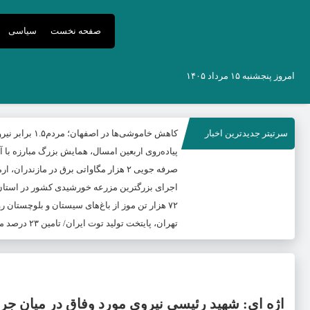
صفحه نخست
سیاسی
امروز پنجشنبه ۱۵ مرداد ۱۴۰۵
سرتیتر جدیدترین اخبار
کاهش خاموشی‌ها در اصفهان؛ مردم۱.۵ برابر نیروگاه منتظری صرفه جویی کردند
پیاده‌روی اربعین امسال، همایش بزرگ مبارزه با آم
صرفه جویی ۲ هزار مگاواتی برق در مازندران، ارمغان پویش «قرار همدلی»
اجرای بزرگترین مزرعه خورشیدی کشور در استان
۷۲ هزار تن موز از باغ‌های سیستان و بلوچستان روانه بازار شد
تهران، پایتخت تولید توت ایران/ تامین ۲۳ درصد محصول کشور از باغات استان
اژه ای: شهید رئیسی نیروی مورد وفاق در میان جر