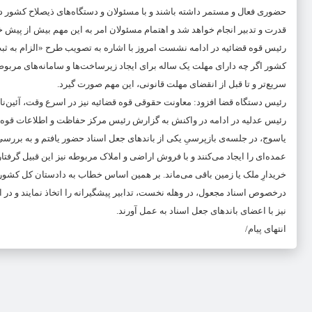
حضوری فعال و مستمر داشته باشند و با مسئولان و دستگاه‌های ذیصلاح کشور در ام
قدرت و تدبیر انجام خواهد شد و اهتمام مسئولان امر به این مهم بیش از پیش خ
رئیس قوه قضائیه در ادامه نشست امروز با اشاره به تصویب طرح «الزام به 
کشور اگر چه دارای مهلت یک ساله برای ایجاد زیرساخت‌ها و سامانه‌های مربو
سریع‌تر و تا قبل از انقضای مهلت قانونی، این مهم صورت گیرد.
رئیس دستگاه قضا افزود: معاونت حقوقی قوه قضائیه نیز در اسرع وقت، آئین‌نام
رئیس عدلیه در ادامه در واکنش به گزارش رئیس مرکز حفاظت و اطلاعات قوه قض
یاسوج، در جلسه‌ی بازپرسیِ یکی از باندهای جعل اسناد حضور یافتم و به بررسی
عمده‌ای را ایجاد می‌کنند و با فروش اراضی و املاک مربوطه نیز این قبیل گرف
خریدارِ ملک یا زمین باقی می‌ماند. بر همین اساس خطاب به دادستان کل کشور
درخصوص اسناد مجعول، در وهله نخست، تدابیر پیشگیرانه را اتخاذ نمایند و در ا
نیز با اعضای باندهای جعل اسناد به عمل آورند.
انتهای پیام/