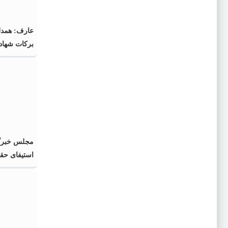
عارف: همدلی
برکات شهاد
مجلس خبرگا
استیفای حق
تدابیر رهبر 