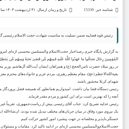
شناسه خبر: 15330
تاریخ و زمان ارسال: ۳۱ اردیبهشت ۱۴۰۳ ساعت ۱۳:۰۷
رئیس قوه قضاییه ضمن تسلیت به مناسبت شهادت حجت الاسلام رئیسی گفت: د
المُؤمِنِینَ رِجَال صَدَقُوا مَا عَهَدُوا اللَّهَ عَلَیهِ فَمِنهُم مَّن قَضَیٰ نَحبَهُ وَمِنهُ
در روز میلاد حضرت ثامن‌الحجج (ع) و همراهان ایشان آیت‌الله آل‌هاشم، وزیر 
بقیة‌الله‌الاعظم (عج)، مقام معظم رهبری، مردم عزیز و خانواده‌های محترم معزا 
شهدای کربلا محشور باشند.
رئیس دستگاه قضا بیان داشت: امیدواریم همانطور که همیشه فضل پروردگار متعا
آنچه را که بهترین است برای این کشور و مردم مقدر فرماید.
رئیس عدلیه تصریح کرد: جناب آقای رئیسی پیش از ریاست‌جمهوری، تقریباً غیر ا
یک نیروی مورد وفاق در میان جریان‌های مختلف تبدیل شده بودند. ان‌شاء‌الله ایش
خستگی‌ناپذیر و مخلصانه در جهت پیشبرد امور کشور حرکت کنیم.
حجت‌الاسلام‌والمسلمین محسنی اژه‌ای در ادامه تاکید کرد: مقامات و مسئول