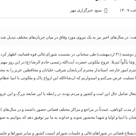
منبع: خبرگزاری مهر
ر سال‌های اخیر نیز به یک نیروی مورد وفاق در میان جریان‌های مختلف تبدیل شده
به گزارش پایگاه خبری رصداخبار حجت‌الاسلام والمسلمین محسنی اژه‌ای امروز دوشنبه (۳۱ اردیبهشت) طی سخنانی در نشست شورای‌عالی قوه قضائیه، اظهار کر
م مَّن یَنتَظِرُ وَمَا بَدَّلُواْ تَبدِیلا. عروج ملکوتی حضرت آیت‌الله رئیسی خادم الرضا (ع) در این روز
محترم امور خارجه، استاندار محترم آذربایجان شرقی، خلبانان و محافظین عزیز را به 
تسلیت عرض می‌کنم و امیدواریم که ان‌شاءالله این ارواح پاک و ملکوتی با انبیا عظام و 
ل شامل حال این امت و کشور و مردم بوده، در رابطه با این ضایعه بزرگ و این عروج
ز مدت کوتاهی، عمدتاً در مراجع و مراکز مختلف قضائی حضور داشتند و در سال‌های اخی
ان با انبیا و اولیا و شهدا محشور شوند و خداوند به ما نیز توفیق دهد که بتوانیم به ص
ان ذیصلاح قضائی در شوراهای‌عالی و جلسات شورای امنیت کشور و سایر شوراها و جل