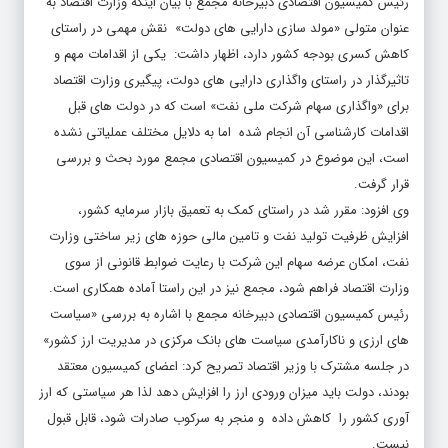
رئیس کمیسیون اقتصادی دبیرخانه مجمع با بیان اینکه وزارت اقتصاد به
عنوان متولی «مولد سازی دارایی های دولت» نقش مهمی در راستای
کاهش کسری بودجه کشور دارد، اظهار داشت: یکی از اقدامات مهم و
تاثیرگذار در راستای واگذاری دارایی های دولت، پیگیری وزارت اقتصاد
برای «واگذاری سهام شرکت ملی نفت» است که در دولت های قبل
اقدامات کارشناسی آن انجام شده اما به دلایل مختلف عملیاتی نشده
است، این موضوع در کمیسیون اقتصادی مجمع مورد بحث و بررسی
قرار گرفت.
وی افزود: مقرر شد در راستای کمک به تعمیق بازار سرمایه کشور،
افزایش ظرفیت تولید نفت و تامین مالی حوزه های زیر ساختی وزارت
نفت، امکان عرضه سهام این شرکت با رعایت ضوابط قانونی از سوی
وزارت اقتصاد فراهم شود، مجمع نیز در این راستا آماده همکاری است.
رئیس کمیسیون اقتصادی دبیرخانه مجمع با اشاره به بررسی «سیاست
های ارزی و ناکارآمدی سیاست های بانک مرکزی در مدیریت ارز کشور»
در جلسه مشترک با وزیر اقتصاد تصریح کرد: اعضای کمیسیون معتقد
بودند، دولت باید میزان ورودی ارز را افزایش دهد لذا هر سیاستی که ارز
آوری کشور را کاهش داده و منجر به سرکوب صادرات شود، قابل قبول
نیست.