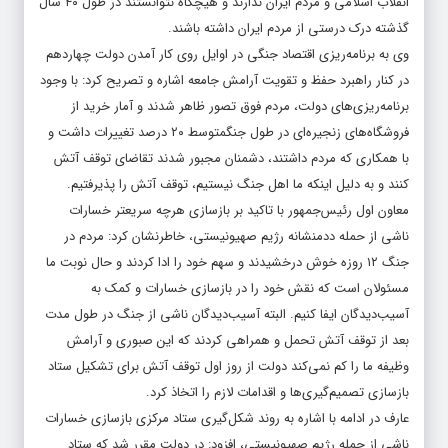
انقلاب اسلامی و مردم ایران ندارند و هیچگاه نتوانستند در طول ۴۰ سال
گذشته درک درستی از مردم ایران داشته باشند.
وی به برنامه‌ریزی اقتصاد جنگی در اوایل روی کار آمدن دولت چهاردهم
در کنار راهبرد حفظ و تقویت آرامش جامعه اشاره و تصریح کرد: با وجود
برنامه‌ریزی‌های دولت، مردم فوق تصور ظاهر شدند و آمار خرید از
فروشگاه‌های زنجیره‌ای در طول جنگمتوسط ۲۰ درصد تغییرات داشت و
با همکاری که مردم داشتند، دشمنان مجبور شدند تقاضای توقف آتش
کنند و به دلیل اینکه ما اهل جنگ نیستیم، توقف آتش را پذیرفتیم.
معاون اول رئیس‌جمهور با تاکید بر بازسازی هرچه سریعتر خسارات
ناشی از حمله ددمنشانه رژیم صهیونیستی، خاطرنشان کرد: مردم در
جنگ ۱۲ روزه خوش درخشیدند و سهم خود را ادا کردند و حال نوبت ما
مسئولان است که نقش خود را در بازسازی خسارات و کمک به
آسیب‌دیدگان ایفا کنیم. البته آسیب‌دیدگان ناشی از جنگ در طول مدت
بعد از توقف آتش تحمل و همراهی کردند که این صبوری و آرامش
وظیفه ما را کم نمی‌کند دولت از روز اول توقف آتش برای تشکیل ستاد
بازسازی تصمیم‌گیری‌ها و اقدامات لازم را اتخاذ کرد.
عارف در ادامه با اشاره به روند شکل‌گیری ستاد مرکزی بازسازی خسارات
ناشی از حمله رژیم صهیونیستی، افزود: در دولت مقرر شد که ستاد