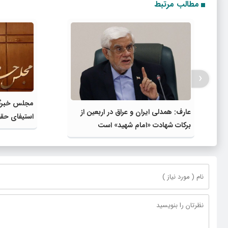
مطالب مرتبط
‹
مجلس خبرگا
عارف: همدلی ایران و عراق در اربعین از
استیفای حق
برکات شهادت «امام شهید» است
تدابیر رهبر 