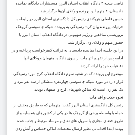
قاضی شعبه ۳ دادگاه انقلاب استان البرز، مستشاران دادگاه، نماینده
دادستان، ۴ متهم این پرونده و وکلای آن‌ها برگزار شد.
حسین فاضلی هریکندی رئیس کل دادگستری استان البرز در رابطه با
جزئیات پرونده بیان کرد: رسیدگی به پرونده شبکه جاسوسی گروهک
تروریستی منافقین و رژیم صهیونی در دادگاه انقلاب استان البرز با
حضور متهم و وکلای وی برگزار شد.
در این جلسه ابتدا نماینده دادستان به قرائت کیفرخواست پرداخته و در
ادامه پس از تفهیم اتهامات از سوی دادگاه، متهمان و وکلای آنها
دفاعیات خود را ارائه کردند.
موضوع این پرونده که در شعبه سوم دادگاه انقلاب کرج مورد رسیدگی
قرار دارد در مورد شبکه جاسوسی چهارنفره متشکل از سه نفر مرد و
یک نفر زن است که ساکن شهرهای کرج و اصفهان بودند.
نحوه جذب و اقدامات
رئیس کل دادگستری استان البرز گفت: متهمان که به طریق مختلف از
جمله با واسطه برخی از گروهک ها در یکی از کشورهای همسایه و از
طریق فضای مجازی با سرپل های نفاق و موساد مرتبط و جذب شده
بودند ابتدا اقداماتی نظیر ارسال مختصات اماکن حساس و آتش زدن