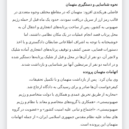
نحوه شناسایی و دستگیری متهمان
فاضلی هریکندی افزود: متهمان که در مقاطع مختلف وجوه متعددی در
قالب رمز ارز از سرپل دریافت نمودند، حدود یک ماه قبل از حمله رژیم
صهیونی به کشور، پس از ساخت پرتابه‌های انفجاری و انتقال آن به
محل پرتاب قصد انجام عملیات در یک مکان نظامی داشتند، اما
خوشبختانه با توجه به اشراف اطلاعاتی ضابطان دادگستری و با اخذ
دستورات قضایی، ضمن کشف و توقیف پرتابه‌های انفجاری آماده شلیک
و لانچر آن، دو نفر از آن‌ها در محل و قبل از شلیک پرتابه‌ها دستگیر شده
و در ادامه دو نفر از مرتبطین آنها نیز شناسایی و بازداشت شدند.
اتهامات متهمان پرونده
وی بیان کرد: پس از بازداشت متهمان و با تکمیل تحقیقات،
کیفرخواست آن‌ها صادر و برای رسیدگی به دادگاه ارجاع شد.
«محاربه از طریق تحریق عمدی و همکاری با دولت متخاصم و رژیم
صهیونیستی»، «همکاری با گروه‌های متخاصم و معاند با نظام و رژیم
صهیونیستی»، «اجتماع و تبانی علیه امنیت کشور» و «عضویت در گروه
های معاند علیه نظام مقدس جمهوری اسلامی ایران،» از جمله اتهامات
متهمان این پرونده است.