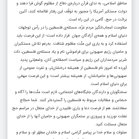
مناطق اسلامی، به ندای قرآن درباره‌ی دفاع از مظلوم گوش فرا دهند و
دولت مستکبر آمریکا را مجبور به توقّف این رفتار ظالمانه کنند، آئین
برائت در حج، گامی در این راه است.
مقاومت اعجاب‌انگیز مردم غزّه، مسئله‌ی فلسطین را در رأس توجّهات
دنیای اسلام و همه‌ی آزادگان جهان قرار داده است؛ از این فرصت باید
استفاده کرد و به یاری این ملّت مظلوم شتافت. به‌رغم تلاش مستکبران
و حامیان رژیم صهیونی برای فراموشیِ نام و یاد مسئله‌ی فلسطین، ذات
شریر سردمداران این رژیم و سیاست احمقانه‌ی آنان، وضعیّتی پدید
آورده که امروز نام فلسطین از همیشه درخشان‌تر، و نفرت عمومی از
صهیونی‌ها و حامیانشان، از همیشه بیشتر است؛ و این فرصت مهمّی
برای دنیای اسلام است.
سخنگویان و دارندگان جایگاه‌های اجتماعی، لازم است ملّت‌ها را آگاه و
حسّاس و مطالبات مربوط به فلسطین را گسترده‌تر کنند. شما حجّاج
سعادتمند هم از فرصت دعا و یاری طلبیدن از خدای متعال در مراسم حج
غفلت نورزید و پیروزی بر ستمگران صهیونی و حامیان آنها را از خدای
متعال مسئلت کنید.
صلوات و سلام خدا بر پیامبر گرامی اسلام و خاندان مطهّر او، و سلام و