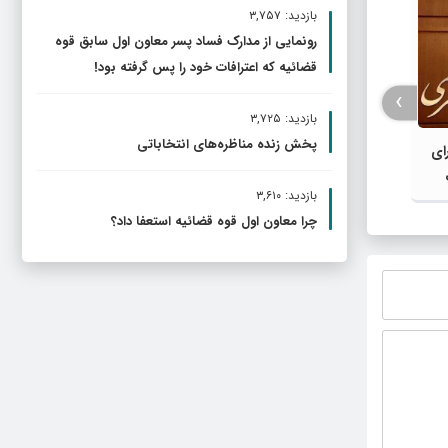
انهدام یک پهپاد آمریکایی برفراز تنگه
بازدید: ۳,۷۵۷
هرمز توسط سپاه
شرکت‌ک
رونمایی از مدارک فساد پسر معاون اول سابق قوه
اربعین
قضائیه که اعترافات خود را پس گرفته بود!
›
بازدید: ۳,۷۲۵
پخش زنده مناظره‌های انتخاباتی
ای
بازدید: ۳,۶۱۰
چرا معاون اول قوه قضائیه استعفا داد؟