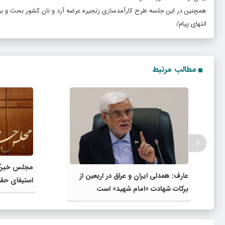
همچنین در این جلسه طرح کارآمدسازی زنجیره عرضه آرد و نان کشور بحث و ب
انتهای پیام/
مطالب مرتبط
‹
مجلس خبرگا
عارف: همدلی ایران و عراق در اربعین از
استیفای حق
برکات شهادت «امام شهید» است
تدابیر رهبر 