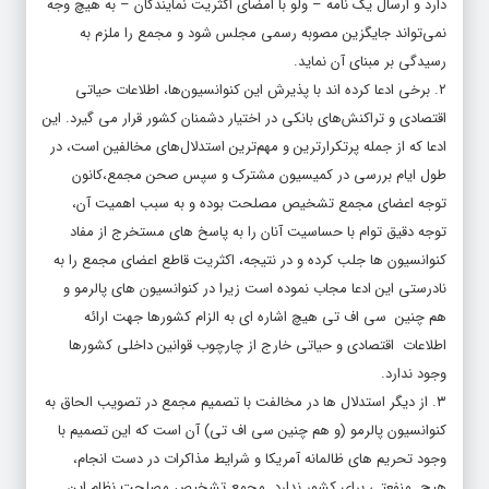
دارد و ارسال یک نامه – ولو با امضای اکثریت نمایندگان – به هیچ وجه
نمی‌تواند جایگزین مصوبه رسمی مجلس شود و مجمع را ملزم به
رسیدگی بر مبنای آن نماید.
۲. برخی ادعا کرده اند با پذیرش این کنوانسیون‌ها، اطلاعات حیاتی
اقتصادی و تراکنش‌های بانکی در اختیار دشمنان کشور قرار می گیرد. این
ادعا که از جمله پرتکرارترین و مهم‌ترین استدلال‌های مخالفین است، در
طول ایام بررسی در کمیسیون مشترک و سپس صحن مجمع،کانون
توجه اعضای مجمع تشخیص مصلحت بوده و به سبب اهمیت آن،
توجه دقیق توام با حساسیت آنان را به پاسخ های مستخرج از مفاد
کنوانسیون ها جلب کرده و در نتیجه، اکثریت قاطع اعضای مجمع را به
نادرستی این ادعا مجاب نموده است زیرا در کنوانسیون های پالرمو و
هم چنین سی اف تی هیچ اشاره ای به الزام کشورها جهت ارائه
اطلاعات اقتصادی و حیاتی خارج از چارچوب قوانین داخلی کشورها
وجود ندارد.
۳. از دیگر استدلال ها در مخالفت با تصمیم مجمع در تصویب الحاق به
کنوانسیون پالرمو (و هم چنین سی اف تی) آن است که این تصمیم با
وجود تحریم های ظالمانه آمریکا و شرایط مذاکرات در دست انجام،
هیچ منفعتی برای کشور ندارد. مجمع تشخیص مصلحت نظام این