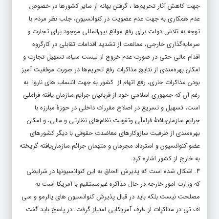
جهت کاهش آثار تحریم‌ها ، گرفتن بهانه از سایر کشورها در خصوص
عدم همکاری به جهت عدم عضویت در کنوانسیون‌، جلب نظر مردم با
توجه به تلاش دولت برای رفع موانع بین‌المللی موجود برای تجارت و
سرمایه‌گذاری خارجی، ممانعت از تشدید اقدامات تقابلی در کارگروه
اقدام مالی حتی در صورت عدم خروج از لیست سیاه، تسهیل تجارت و
امکان بهره‌مندی از نتایج مذاکرات رفع تحریم‌ها در صورت موفقیت آمیز
بودن مذاکرات جاری، رفع اتهام از کشور به جهت انتساب های ناروا به
رغم آن که جمهوری اسلامی خود از قربانیان جرایم سازمان یافته فراملی
است، تسهیل و تسریع در اصلاح مقررات داخلی در حوزۀ مبارزه با
جرایم سازمان‌یافتۀ فراملّی وتقویت نظام‌های نظارتی و مالی، و امکان
بهره‌مندی از ظرفیت سازوکارهای معاضدت حقوقی با دیگر کشورهای
عضو کنوانسیون و استرداد مجرمان و متهمان جرائم سازمان‌یافته گریخته
به خارج از کشور اشاره کرد.
۴. اشکال شده است که پذیرش الحاق به این کنوانسیونها در شرایطی
که وزارت امور خارجه در حال مذاکره غیرمستقیم با آمریکا است به
مصلحت نیست بلکه باید در قبال پذیرش کنوانسیون های پالرمو و سی
اف تی در مذاکرات از طرف آمریکایی امتیاز گرفت. در پاسخ باید گفت