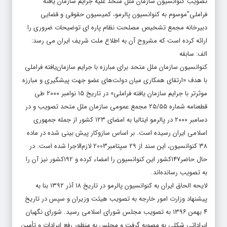
تصویب”کنوانسیون سازمان ملل متحد علیه جرایم سازمان یافته
فراملی”موسوم به کنوانسیون پالرمو، کمیسیون حقوقی و قضایی
دبیرخانه مجمع تشخیص مصلحت نظام پاره ای توضیحات ضروری را
ارائه کرده است که مشروح آن به اطلاع ملت شریف ایران می رسد:
الف: سابقه
کنوانسیون سازمان ملل متحد برای مبارزه با جرایم سازمان‌یافته فراملی
با هدف «ارتقای همکاری میان دولت‌های عضو جهت پیشگیری و مبارزه
موثرتر با جرایم سازمان یافته فراملی» در تاریخ ۱۵ نوامبر ۲۰۰۰ طی
قطعنامه شماره ۲۵/۵۵ مجمع عمومی سازمان ملل متحد تصویب و در
دسامبر ۲۰۰۰ در پالرمو ایتالیا به امضای ۱۲۳ کشور از جمله جمهوری
اسلامی ایران رسیده است. بر اساس سازوکار پیش بینی شده در ماده
۳۸ کنوانسیون، این سند از ۲۹ سپتامبر2003 لازم‌الاجرا شده است. در
حال حاضر147کشور این کنوانسیون را امضاء کرده و 192کشور نیز آن را
به تصویب رسانده‌اند.
لایحه الحاق ایران به کنوانسیون پالرمو در تاریخ ۱۸ آذر ۱۳۹۲ بنا به
پیشنهاد وزارت امور خارجه به تصویب هیئت وزیران و سپس در تاریخ
۴ بهمن ۱۳۹۶ به تصویب مجلس شورای اسلامی رسید. شورای نگهبان
ایراداتی شکلی به مصوبه گرفت و مجلس به منظور رفع ایرادات و تأمین