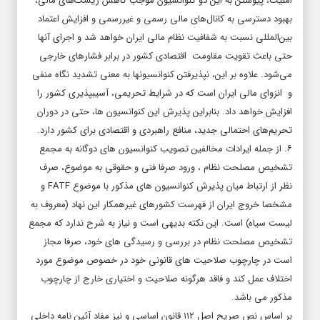
امنیت، پیوستن به این دو کنوانسیون موجب کاهش ریسک‌های مالی،
بهبود دسترسی به کانال‌های مالی رسمی و غیررسمی و افزایش اعتماد
بین‌المللی نسبت به شفافیت نظام مالی ایران خواهد شد و اجرای آنها
حتی باعث تقویت مقاومت اقتصادی کشور در برابر فشارهای خارجی
می‌شود. علاوه بر این، نپذیرفتن کنوانسیونها به معنی تشدید نگاه منفی
و انزوای مالی ایران است که در شرایط تحریمی، آسیبپذیری کشور را
افزایش خواهد داد. بنابراین پذیرش این کنوانسیون ‌ها، حتی در دوران
تحریم‌های احتمالی جدید، منافع راهبردی و اقتصادی برای کشور دارد.
۶. از جمله ایرادات مخالفین تصویب کنوانسیون های دوگانه به مجمع
تشخیص مصلحت نظام ، ورود صرفا فنی و حقوقی به موضوع، صرف
نظر از ارتباط میان پذیرش کنوانسیون های مذکور با موضوع FATF و
مشخصا خروج ایران از فهرست کشورهای غیرهمکار این نهاد (معروف به
لیست سیاه) است. این نکته بدیهی است و نیاز به شرح ندارد که مجمع
تشخیص مصلحت نظام در بررسی و رسیدگی های خود، صرفا مجاز
است در چارچوب صلاحیت های قانونی خود در خصوص موضوع مورد
اختلاف عمل کند و فاقد هرگونه صلاحیت و اختیاری خارج از چارچوب
مذکور می باشد.
بر اساس نص صریح اصل ۱۱۲ قانون اساسی و نیز مفاد آئین نامه داخلی