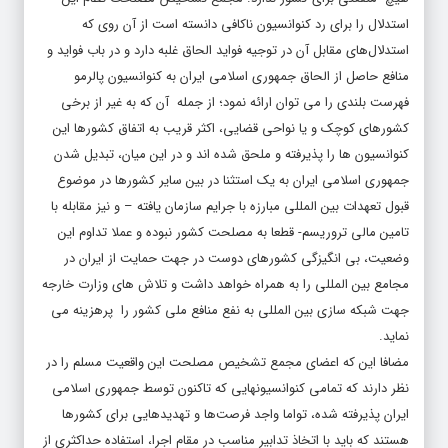
استدلال را برای رد کنوانسیون ناکافی دانسته است از آن روی که
استدلال‌های مقابل آن در توجیه فواید الحاق غلبه دارد و در باب فواید و
منافع حاصل از الحاق جمهوری اسلامی ایران به کنوانسیون پالرمو
فهرست بلندی را می توان ارائه نمود؛ از جمله آن که به غیر از برخی
کشورهای کوچک و یا نواحی قضایی، اکثر قریب به اتفاق کشورها این
کنوانسیون ها را پذیرفته و ملحق شده اند و در این میان، تبدیل شدن
جمهوری اسلامی ایران به یک استثنا در بین سایر کشورها در موضوع
قبول تعهدات بین المللی مبارزه با جرایم سازمان یافته – و نیز مقابله با
تامین مالی تروریسم- قطعا به مصلحت کشور نبوده و عملا تداوم این
وضعیت، بی انگیزگی کشورهای دوست در جهت حمایت از ایران در
مجامع بین المللی را به همراه خواهد داشت و تلاش های وزارت خارجه
جهت شبکه سازی بین المللی به نفع منافع ملی کشور را پرهزینه می
نماید.
مضافا این که اعضای مجمع تشخیص مصلحت این واقعیت مسلم را در
نظر دارند که تمامی کنوانسیونهایی که تاکنون توسط جمهوری اسلامی
ایران پذیرفته شده، تواما واجد فرصت‌ها و تهدیدهایی برای کشورها
هستند که باید با اتخاذ تدابیر مناسب در مقام اجرا، استفاده حداکثری از