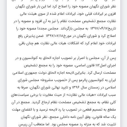
نظر شورای نگهبان مصوبه خود را اصلاح کرد اما این بار شورای نگهبان
افزون بر ایرادات قبلی خود، ایرادات اعلام شده از سوی هیئت عالی
نظارت مجمع تشخیص مصلحت نظام را نیز به آن افزود و مصوبه را در
تاریخ1397/۰۴/۱۷ به مجلس بازگرداند. مجلس مجددا مصوبه خود را
اصلاح کرد و شورای نگهبان در مورخ1397/۰۷/۱۸ ضمن پذیرش رفع
ایرادات خود اعلام کرد که اشکالات هیات عالی نظارت هم چنان باقی
است.
پس از آن، مجلس با اصرار بر تصویب اجازه الحاق به کنوانسیون و در
اجرای اصل112 قانون اساسی، مصوبه خود را به مجمع تشخیص
مصلحت ارسال کرد. بنابراین لایحه اجازه الحاق دولت جمهوری اسلامی
ایران به کنوانسیون پالرمو پس از «تصویب مشروط» مجلس شورای
اسلامی در زمستان سال ۱۳۹۶ و تایید نهائی شورای نگهبان، صرفا به
سبب ایرادات «هیات عالی نظارت» از حیث مغایرت با برخی سیاست‌های
کلی نظام، به مجمع تشخیص مصلحت نظام ارجاع گردید. مجمع در آن
مقطع به تصمیم قطعی در تصویب یا رد لایحه نرسید و با انقضای مهلت
یک ساله قانونی، وفق آیین نامه داخلی مجمع، نظر شورای نگهبان
تثبیت شد که به منزله رد مصوبه مجلس بود. اما متعاقب آن رییس