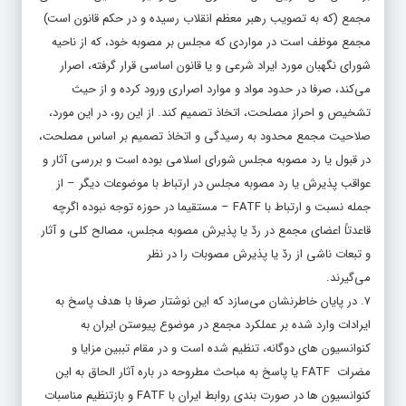
مجمع (که به تصویب رهبر معظم انقلاب رسیده و در حکم قانون است)
مجمع موظف است در مواردی که مجلس بر مصوبه خود، که از ناحیه
شورای نگهبان مورد ایراد شرعی و یا قانون اساسی قرار گرفته، اصرار
می‌کند، صرفا در حدود مواد و موارد اصراری ورود کرده و از حیث
تشخیص و احراز مصلحت، اتخاذ تصمیم کند. از این رو، در این مورد،
صلاحیت مجمع محدود به رسیدگی و اتخاذ تصمیم بر اساس مصلحت،
در قبول یا رد مصوبه مجلس شورای اسلامی بوده است و بررسی آثار و
عواقب پذیرش یا رد مصوبه مجلس در ارتباط با موضوعات دیگر – از
جمله نسبت و ارتباط با FATF – مستقیما در حوزه توجه نبوده اگرچه
قاعدتاً اعضای مجمع در ردّ یا پذیرش مصوبه مجلس، مصالح کلی و آثار
و تبعات ناشی از ردّ یا پذیرش مصوبات را در نظر
می‌گیرند.
۷. در پایان خاطرنشان می‌سازد که این نوشتار صرفا با هدف پاسخ به
ایرادات وارد شده بر عملکرد مجمع در موضوع پیوستن ایران به
کنوانسیون های دوگانه، تنظیم شده است و در مقام تببین مزایا و
مضرات FATF یا پاسخ به مباحث مطروحه در باره آثار الحاق به این
کنوانسیون ها در صورت بندی روابط ایران با FATF و بازتنظیم مناسبات