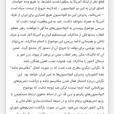
قطع نظر از اینکه آمریکا به منظورتشدید فشارها، به هیچ وجه خواستار
الحاق ایران به این دو کنوانسیون – که لازمه خروج از لیست سیاه است
– نمی‌باشد، پذیرش این دو کنوانسیون هیچ امتیازی برای ایران از طرف
آمریکا به همراه نخواهد داشت، باید به این واقعیت توجه داشت که
بررسی موضوع پیوستن به کنوانسیون‌های مذکور با موافقت رهبر معظم
انقلاب مدتها قبل از مذاکرات غیرمستقیم ایران و آمریکا آغاز شده و صرف
تلاقی و همزمانی ادامه بررسی این موضوع با انجام مذاکرات، نمی‌تواند
و نباید موجبی برای توقف یا خروج آن از دستور کار مجمع گردد، ضمن
آن که تاکیدات مکرر رهبر انقلاب مبنی بر پرهیز از پیوند زدن امور و
مسائل کشور با مذاکرات باید همواره نصب العین همگان باشد.
۵. نگرانی دیگری مطرح شده است که در صورت اعمال “مکانیسم ماشه”
علیه کشورمان، پذیرش کنوانسیون‌ها به ضرر ایران خواهد بود. این
نگرانی درباره احتمال فعال شدن مکانیسم ماشه و بازگشت تحریم‌های
بین‌المللی البته نابجا نیست لیکن باید توجه داشت که موضوع
کنوانسیون‌های پالرمو و سی اف تی از لحاظ ماهوی ارتباط مستقیمی با
رژیم تحریم‌های برجام ندارد و در حیطه استانداردسازی نظام مالی و
بانکی کشور تعریف می‌شود. حتی در صورت بازگشت تحریم‌های شورای