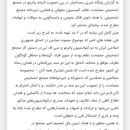
به گزارش پایگاه خبری رصداخبار، در پی تصویب لایحه پالرمو در مجمع
تشخیص مصلحت نظام، کمیسیون حقوقی و قضایی دبیرخانه مجمع
تشخیص، با هدف تنویر افکار عمومی و پاسخگویی به سوالات و ابهامات
مطرح شده، بیانیه‌ای منتشر کرد.
متن کامل این بیانیه که در ۷ بند تهیه شده، به شرح زیر است:
طی هفته های اخیر که موضوع مصوبه مجلس در الحاق جمهوری
اسلامی ایران به دو کنوانسیون پالرمو و سی اف تی در دستور کار مجمع
تشخیص مصلحت نظام بوده، از سوی افراد، گروه‌ها و محافل گوناگون
نظرات موافق و مخالف الحاق به این دو سند بین‌المللی در فضای رسانه
ای کشور مطرح شده است که ضمن تقدیراز همه آنان – مخصوصا
مخالفین و منتقدین که دلسوزانه و خیرخواهانه مجمع تشخیص
مصلحت را از تصویب این دو سند بر حذر داشتند- و با کمال احترام به
آنان لازم می داند اعلام نماید که مخالفت ها عمدتا از ناآشنایی و فقدان
اطلاع کافی از مفاد تکالیف و تعهدات مندرج درکنوانسیون‌های مذکور
ناشی می‌شود و ایرادات و شبهات و هشدارهایی که مطرح شده غالبا بلا
وجه و عاری از استدلال فنی و حقوقی است.
به همین منظور و با هدف تببین علل تصمیم اخیر مجمع در