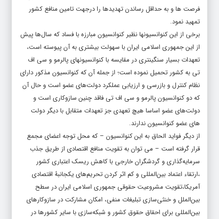
فرصت ها و به حداقل رساندن تهدیدها را درجهت تامین منافع کشور
تمهید نمود.
برخی از این کنوانسیونها نظیر کنوانسیون مبارزه با فساد که سال‌ها پیش
از این جمهوری اسلامی ایران با سهولت بیشتری به آن پیوسته است،
تعهدات بسیار سنگینتری در مقایسه با کنوانسیونهای پالرمو و سی اف
تی به کشور تحمیل نموده است؛ از جمله آن که کنوانسیون مذکور دارای
نظام کنترل و بازرسی و ارزیابی عملکرد دولت‌های عضو است و حال آن
که دو کنوانسیون پالرمو و سی اف تی فاقد چنین سازوکاری است و
دولت‌های عضو اساسا هیچ تعهدی جز تعهدات متقابل با دیگر دولت
های عضو کنوانسیون ندارند.
از دیگر فواید الحاق به این کنوانسیون – که محل توجه اعضای مجمع
قرار گرفته است – می توان به تقویت منافع اقتصادی از طریق جذب
سرمایه‌گذاری و گردشگران خارجی با کاهش ریسک اعتباری کشور
،ارتقاء اعتماد بین‌المللی و کم اثر کردن تحریم‌های یکجانبۀ اقتصادی
آمریکا،تقویت مشروعیت حقوقی جمهوری اسلامی ایران در سطح
بین‌الملل و خنثی‌سازی تبلیغات منفی، امکان مشارکت در سازوکارهای
بین‌المللی برای احقاق حقوق کشور و شبکه‌سازی با سایر کشورها در