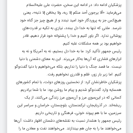
پزشکیان ادامه داد: در ادامه این سخن، حضرت علی علیه‌السلام
می‌فرماید: «ألا یرجون أحد منکم إلا ربه، ولا یخافن إلا ذنبه»، یعنی
هیچ‌کس جز به پروردگار خود امید نبندد و از هیچ چیز جز گناه خود
نترسد. ملتی که تنها به خدا دل ببندد، نیازی به تکیه بر قدرت‌های
پوشالی ندارد. اگر باور کنیم و خدا را پشتوانه خود قرار دهیم، قادر
خواهیم بود بر همه مشکلات غلبه کنیم.
رئیس جمهور تأکید کرد: ما به خدا دل بستیم، نه به آمریکا و نه به
ابزارهای فشاری که آن‌ها به‌کار می‌برند. این به معنای دشمنی با دنیا
نیست. ما قصد جنگ با دنیا را نداریم، بلکه می‌خواهیم با دنیا گفت‌وگو
کنیم. اما زیر بار زور، ظلم و قلدری نخواهیم رفت.
پزشکیان خاطرنشان کرد: از نخستین روزهای دولت، با تمام کشورهای
همسایه وارد گفت‌وگو شدیم و پیام ما روشن بود: ما با شما برادریم.
کسانی که در این‌سوی مرز و آن‌سوی مرز زندگی می‌کنند، از یک
ریشه‌اند. در آذربایجان، ترکمنستان، بلوچستان، خراسان و سراسر این
سرزمین، ما با هم پیوند خونی، فرهنگی و تاریخی داریم.
رئیس جمهور با هشدار نسبت به نقشه‌های دشمنان اظهار داشت: آن‌ها
می‌خواهند ما را به جان هم بیندازند. می‌خواهند نفت و معادن ما را