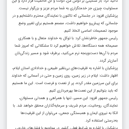
تأکید کرد: بار سنگینی بر دوش من، دولت و کل حاکمیت قرار دارد و این
مسئولیت چیزی جز خدمتگزاری به شما مردم عزیز و بزرگوار نیست.
پزشکیان افزود: در جلساتی که تاکنون با نمایندگان محترم داشته‌ایم و در
جلساتی که پیش‌رو خواهیم داشت، مصمم هستیم برای تغییر وضع
موجود تصمیمات اساسی اتخاذ کنیم.
رئیس جمهور خاطرنشان کرد: با توکل به خداوند متعال و با همکاری
صمیمانه همه دستگاه‌ها، تلاش خواهیم کرد تا مشکلاتی که امروز شما
مردم با آن‌ها دست‌وپنجه نرم می‌کنید، برطرف شود و مسیر زندگی‌تان
آسان‌تر گردد.
پزشکیان با اشاره به ظرفیت‌های بی‌نظیر طبیعی و خدادادی استان ایلام،
اظهار داشت: ایلام در زیر زمین، روی زمین و حتی در آسمانی که خداوند
برای این سرزمین مقدر کرده، پر از نعمت و فرصت است. این ما هستیم
که باید بتوانیم از این نعمت‌ها بهره‌برداری کنیم.
رئیس جمهور افزود: این مسیر، تنها با همراهی و همدلی مسئولان،
نمایندگان، روحانیت، مردم شریف و سرمایه‌گذاران محقق خواهد شد. با
اتکا به نیروی ایمان و همبستگی جمعی، می‌توان از این ظرفیت‌ها
به‌درستی استفاده کرد.
پزشکیان با اشاره به شرایط فعلی کشور در مواجهه با فشارهای خارجی