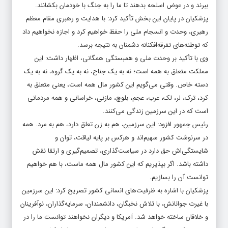
ببرند و در عوض اسلحه بدهند تا ما را به جنگ با خودمان بکشانند.
پزشکیان در پایان این بخش تأکید کرد: با هدایت و رهبری مقام معظم
رهبری، وحدت و انسجام ملی را حفظ خواهیم کرد و اجازه نخواهیم داد
که توطئه‌های تفرقه‌افکنانه دشمنان به نتیجه برسد.
وی با تأکید بر وحدت ملی و همبستگی همگانی، اظهار داشت: این
مملکت متعلق به همه است؛ نه به یک جناح، نه به یک گروه، نه به یک
دسته خاص. وقتی می‌گویم این کشور مال همه است، یعنی متعلق به
کرد، ترک، لر، لک، عرب، عجم، بلوچ، مازنی، خراسانی و همه مردمانی
است که در این سرزمین زندگی می‌کنند.
رئیس جمهور افزود: این سرزمین، هم به زن تعلق دارد، هم به مرد. همه
در سرنوشت کشور سهیم‌اند و هرکس بر پایه لیاقت، توان و
شایستگی‌اش حق دارد در سیاست‌گذاری، تصمیم‌گیری و ارتقا نقش
داشته باشد. اگر بپذیریم که این کشور مال همه ماست، با هم خواهیم
توانست آن را بسازیم.
پزشکیان با اشاره به ظرفیت‌های انسانی کشور تصریح کرد: این سرزمین
با غیرت جوانانش، با تلاش نخبگان، دانشمندان، سرمایه‌گذاران، نوآفرینان
و خلاقان ساخته خواهد شد. آمریکا و دیگران نخواهند توانست ما را در