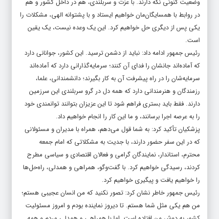
وضعیت کنونی نگه دارند. با عزت و سربلندی، هم در داخل کشور و هم
در روابط با همسایگان‌مان خواهیم ایستاد و با پشتوانه الهی، مشکلات را
یکی پس از دیگری حل خواهیم کرد. این یک وعده نیست، یک یقین
است.
رئیس جمهور ادامه داد: نباید از دشمن ترسید. این کشور، جوانانی دارد
که آماده‌اند جانشان را فدای آن کنند؛ سرمایه‌گذارانی دارد که آماده‌اند
سرمایه‌شان را در راه پیشرفت آن به کار بگیرند؛ دانشمندانی، علما،
رزمندگان و هنرمندانی دارد که همه دل در گرو سربلندی این سرزمین
دارند. فقط باید بستری فراهم شود تا این عزیزان بتوانند توانمندی خود
را به عرصه اجرا برسانند، و ما این کار را انجام خواهیم داد.
پزشکیان تأکید کرد: به شما قول می‌دهم، همراه با مدیران و مسئولانی
که در این سفر حضور دارند، با جدیت به مشکلاتی که امام جمعه
محترم، استاندار، نمایندگان گرامی و فعالان اقتصادی و سیاسی مطرح
کردند، رسیدگی خواهیم کرد. با گفت‌وگو، همراهی و همدلی، راه‌حل‌ها
را خواهیم یافت و پیگیری خواهیم کرد.
رئیس جمهور خاطر نشان کرد: تصور نکنید که من انسان عجیبی هستم؛
من هم یکی مثل شما هستم. تا دیروز نماینده‌ بودم و امروز مسئولیت
کشور به دوش من افتاده است. اما با همراهی و همدلی مردم و همه